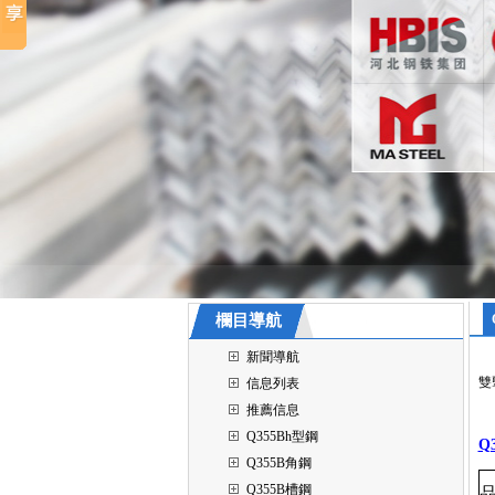
欄目導航
新聞導航
雙
信息列表
推薦信息
Q355Bh型鋼
Q
Q355B角鋼
Q355B槽鋼