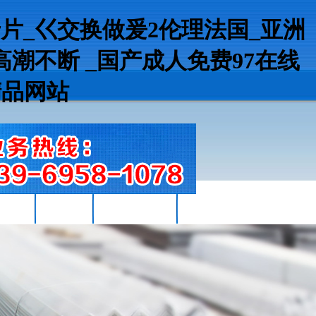
片_巜交换做爰2伦理法国_亚洲
久高潮不断 _国产成人免费97在线
精品网站
B工字鋼
型材知識
歐標IPE工字鋼