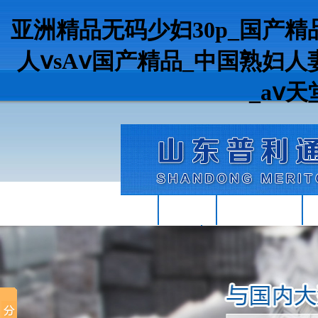
亚洲精品无码少妇30p_国产
人ⅴsAⅴ国产精品_中国熟妇人妻
_аⅴ
首頁
關于我們
產(chǎn)品中心
聯(lián)系我們