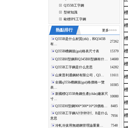
Q355B工字鋼
型材知識
歐標IPE工字鋼
熱點排行
更多>>>>
Q355B是什么材質(zhì)，和Q345B
27262
有…
Q355B槽鋼規(guī)格表尺寸表
15379
Q355BH型鋼和Q345BH型鋼有什…
14600
Q355B工字鋼是什么意思
14282
山東普利通鋼材有限公司，Q3…
11611
全國q355b槽鋼規(guī)格價格一覽
10385
表…
新國標Q355B角鋼生產(chǎn)廠家尺
10080
寸…
Q355DH型鋼900*300*16*28價格…
8485
Q355B工字鋼A、B是什么
7956
意思
冷軋冷拔用無縫鋼管理論重量…
7548