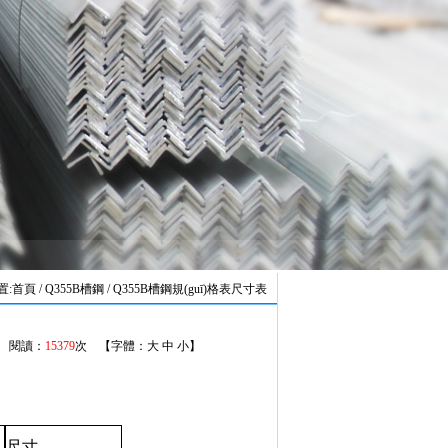
置:
首頁
/ Q355B槽鋼 / Q355B槽鋼規(guī)格表尺寸表
17 閱讀：
15379
次 【字體：
大
中
小
】
尺寸