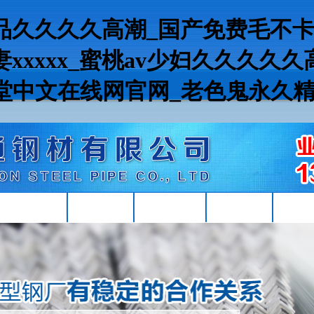
精品久久久久高潮_国产免费毛不卡
xxxxx_蜜桃av少妇久久久久
天堂中文在线网官网_老色鬼永久
現(xiàn)貨資源
Q355B角鋼
Q355Bh型鋼
Q355B槽鋼
Q355