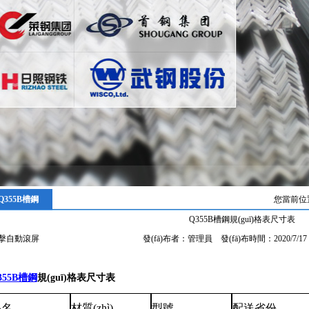
Q355B槽鋼
您當前位
Q355B槽鋼規(guī)格表尺寸表
擊自動滾屏
發(fā)布者：管理員 發(fā)布時間：2020/7/
355B槽鋼
規(guī)格表尺寸表
品名
材質(zhì)
型號
配送省份