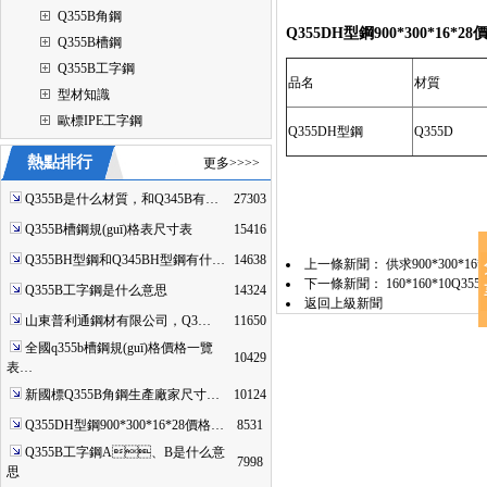
Q355B角鋼
Q355DH型鋼900*300*16*28
Q355B槽鋼
Q355B工字鋼
品名
材質
型材知識
歐標IPE工字鋼
Q355DH型鋼
Q355D
熱點排行
更多>>>>
Q355B是什么材質，和Q345B有…
27303
Q355B槽鋼規(guī)格表尺寸表
15416
Q355BH型鋼和Q345BH型鋼有什…
14638
上一條新聞：
供求900*300*16
下一條新聞：
160*160*10Q
Q355B工字鋼是什么意思
14324
返回上級新聞
山東普利通鋼材有限公司，Q3…
11650
全國q355b槽鋼規(guī)格價格一覽
10429
表…
新國標Q355B角鋼生產廠家尺寸…
10124
Q355DH型鋼900*300*16*28價格…
8531
Q355B工字鋼A、B是什么意
7998
思