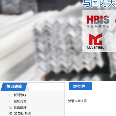
欄目導航
型材知識
新聞導航
雙擊自動滾屏
信息列表
推薦信息
Q355Bh型鋼