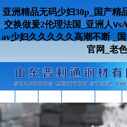
亚洲精品无码少妇30p_国产精
交换做爰2伦理法国_亚洲人ⅴsA
av少妇久久久久久高潮不断 _
官网_老
首頁
關于我們
產品中心
現(xiàn)貨資源
Q355B角鋼
聯(lián)系我們