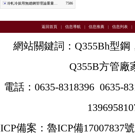
冷軋冷拔用無縫鋼管理論重量…
7586
返回首頁
信息導航
信息推薦
信息列表
|
|
|
網站關鍵詞：
Q355Bh型鋼
Q355B方管廠
電話：0635-8318396 0635-
139695810
ICP備案：
魯ICP備17007837號