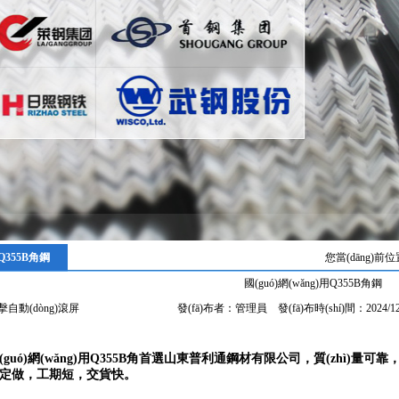
Q355B角鋼
您當(dāng)前位
國(guó)網(wǎng)用Q355B角鋼
擊自動(dòng)滾屏
發(fā)布者：管理員 發(fā)布時(shí)間：2024/
(guó)網(wǎng)用Q355B角首選山東普利通鋼材有限公司，質(zhì)量可靠，發(fā)貨
定做，工期短，交貨快。