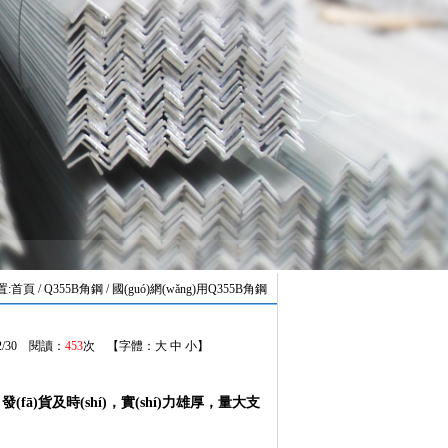
置:
首頁
/ Q355B角鋼 / 國(guó)網(wǎng)用Q355B角鋼
12/30 閱讀：
453
次 【字體：
大
中
小
】
及時(shí)，實(shí)力雄厚，量大支