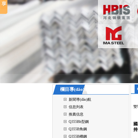
欄目導(dǎo)航
新聞導(dǎo)航
雙
信息列表
推薦信息
Q355Bh型鋼
國
Q355B角鋼
持
Q355B槽鋼