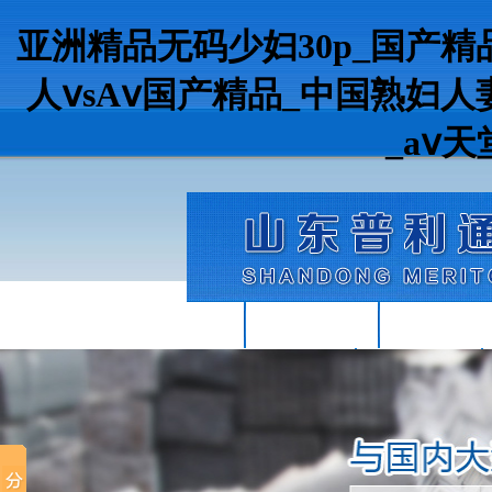
亚洲精品无码少妇30p_国产
人ⅴsAⅴ国产精品_中国熟妇人妻
_аⅴ
首頁
關(guān)于我們
產(chǎn)品中
歐標(biāo)IPE工字鋼
聯(lián)系我們