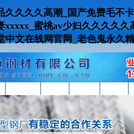
精品久久久久高潮_国产免费毛不卡
xxxxx_蜜桃av少妇久久久久
天堂中文在线网官网_老色鬼永久
心
現(xiàn)貨資源
Q355B角鋼
Q355Bh型鋼
Q355B槽鋼