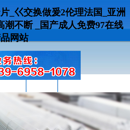
片_巜交换做爰2伦理法国_亚洲
久高潮不断 _国产成人免费97在线
精品网站
Q355B工字鋼
型材知識(shí)