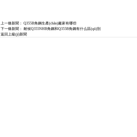
上一條新聞：
Q355B角鋼生產(chǎn)廠家有哪些
下一條新聞：
耐候Q355NHB角鋼和Q355B角鋼有什么區(qū)別
返回上級(jí)新聞